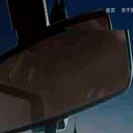
首页
关于



